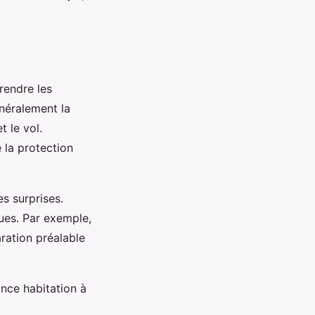
rendre les
néralement la
t le vol.
 la protection
es surprises.
ues. Par exemple,
aration préalable
ance habitation à