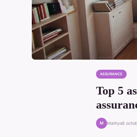
ASSURANCE
Top 5 as
assuranc
M
Mathys
6 octo