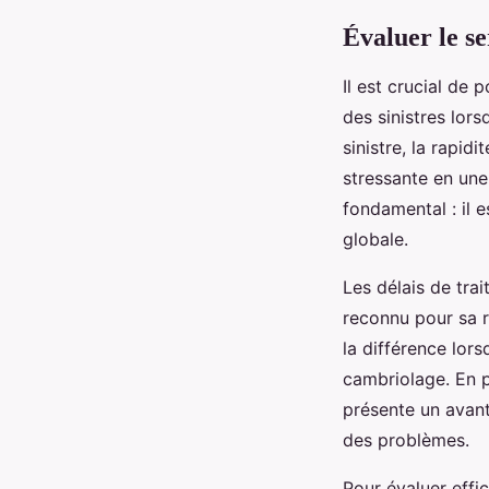
Évaluer le ser
Il est crucial de 
des sinistres lors
sinistre, la rapid
stressante en une
fondamental : il e
globale.
Les délais de trai
reconnu pour sa r
la différence lor
cambriolage. En pa
présente un avanta
des problèmes.
Pour évaluer effic