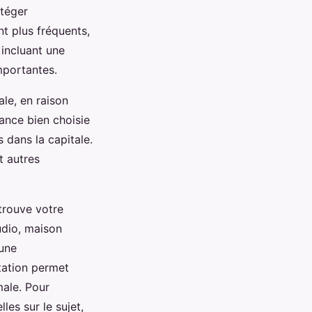
otéger
nt plus fréquents,
incluant une
mportantes.
le, en raison
ance bien choisie
 dans la capitale.
t autres
trouve votre
udio, maison
 une
tation permet
male. Pour
les sur le sujet,