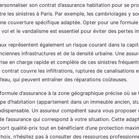
ersonnaliser son contrat d’assurance habitation pour se pr
re les sinistres à Paris. Par exemple, les cambriolages y so
une couverture spécifique adaptée. Opter pour une formule 
e vol et le vandalisme est essentiel pour éviter des pertes i
ux représentent également un risque courant dans la capita
iennes infrastructures et de la densité urbaine. Une assur
prise en charge rapide et complète de ces sinistres fréquents
 contrat couvre les infiltrations, ruptures de canalisations e
’eau, qui peuvent entraîner des réparations coûteuses.
 formule d’assurance à la zone géographique précise où se 
ype d’habitation (appartement dans un immeuble ancien, st
 indispensable. Un assureur compétent saura vous proposer
de l’assurance qui correspond à votre situation. Cette adap
pport qualité-prix tout en bénéficiant d’une protection maxi
hoix, n’hésitez pas à consulter des ressources professionnel