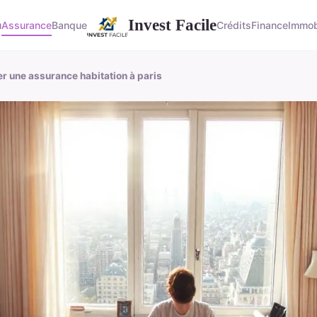
Invest Facile
u
Assurance
Banque
Crédits
Finance
Immob
r une assurance habitation à paris